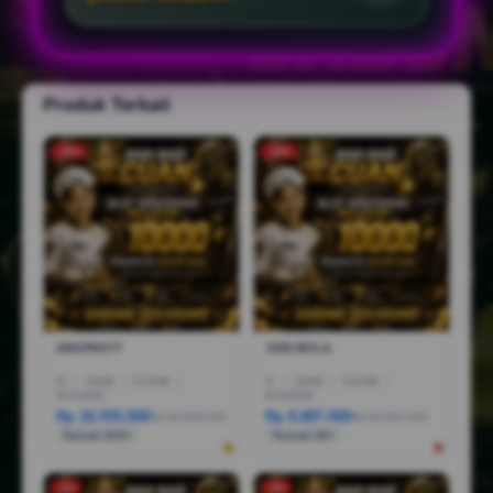
Produk Terkait
-10%
-18%
ANGPAO77
JUDI BOLA
I5
|
16GB
|
512GB
|
I7
|
16GB
|
512GB
|
RTX3050
RTX5050
Rp 18.555.000
Rp 8.887.000
Rp 28.888.000
Rp 36.887.000
Terjual 200+
Terjual 20+
-1%
-3%