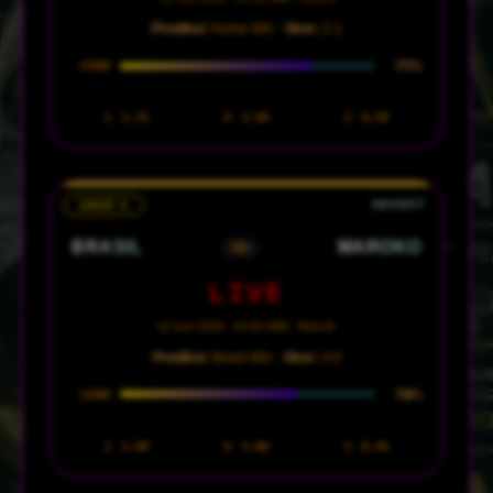
Prediksi:
Home Win ·
Skor:
2-1
75%
CONF
1
1.75
X
3.50
2
6.50
GRUP C
BRASIL
MAROKO
VS
LIVE
14 Juni 2026 · 02:00 WIB · MetLife
Prediksi:
Brasil Win ·
Skor:
3-0
70%
CONF
1
1.60
X
5.00
2
6.50