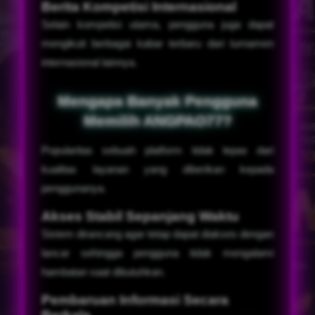
Berita Kompetisi Internasional
Selain kompetisi utama, pengguna juga dapat
mengikuti berbagai kabar terbaru dari turnamen
internasional lainnya.
Mengapa Banyak Pengguna
Memilih ANGPAO77?
Popularitas sebuah platform tidak lepas dari
kualitas layanan yang diberikan kepada
penggunanya.
Akses Stabil Sepanjang Waktu
Sistem dirancang agar tetap dapat diakses dengan
lancar sehingga pengguna tidak mengalami
hambatan saat dibutuhkan.
Pembaruan Informasi Secara