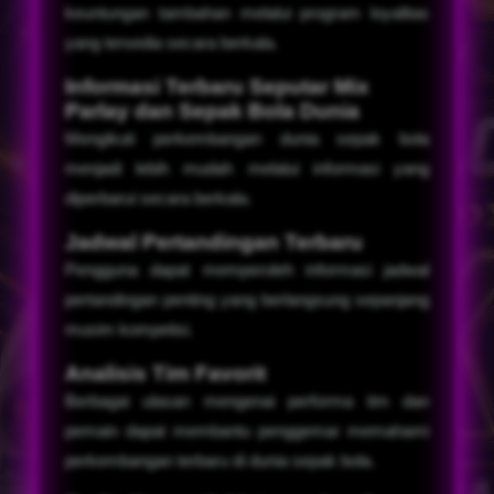
keuntungan tambahan melalui program loyalitas
yang tersedia secara berkala.
Informasi Terbaru Seputar Mix
Parlay dan Sepak Bola Dunia
Mengikuti perkembangan dunia sepak bola
menjadi lebih mudah melalui informasi yang
diperbarui secara berkala.
Jadwal Pertandingan Terbaru
Pengguna dapat memperoleh informasi jadwal
pertandingan penting yang berlangsung sepanjang
musim kompetisi.
Analisis Tim Favorit
Berbagai ulasan mengenai performa tim dan
pemain dapat membantu penggemar memahami
perkembangan terbaru di dunia sepak bola.