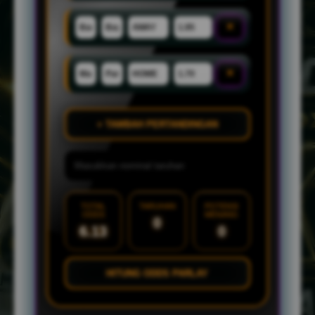
×
×
+ TAMBAH PERTANDINGAN
TOTAL
TARUHAN
POTENSI
ODDS
MENANG
0
6.13
0
HITUNG ODDS PARLAY