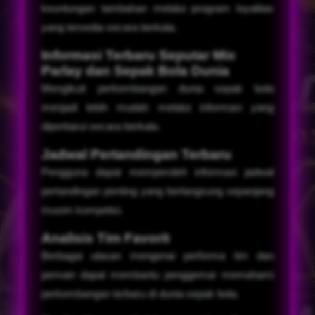
keuntungan tambahan melalui program loyalitas
yang tersedia secara berkala.
Informasi Terbaru Seputar Mix
Parlay dan Sepak Bola Dunia
Mengikuti perkembangan dunia sepak bola
menjadi lebih mudah melalui informasi yang
diperbarui secara berkala.
Jadwal Pertandingan Terbaru
Pengguna dapat memperoleh informasi jadwal
pertandingan penting yang berlangsung sepanjang
musim kompetisi.
Analisis Tim Favorit
Berbagai ulasan mengenai performa tim dan
pemain dapat membantu penggemar memahami
perkembangan terbaru di dunia sepak bola.