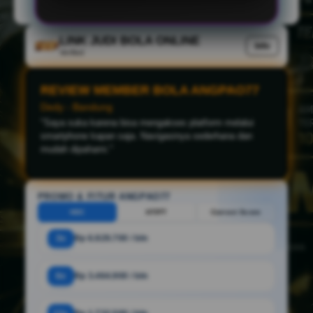
LINK JUDI BOLA ONLINE
Info
Verified
REVIEW MEMBER BOLA ANGPAO77
Dedy - Bandung
"Saya suka karena bisa mengakses platform melalui
smartphone kapan saja. Navigasinya sederhana dan
mudah dipahami."
PROMO & FITUR ANGPAO77
HDC
HT/FT
Correct Score
3x
Rp 6.929.700 / bln
6x
Rp 3.464.900 / bln