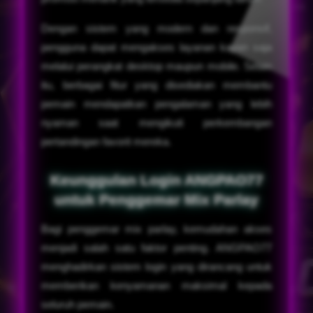
Dengan sistem yang modern dan responsif,
pengguna dapat mengakses layanan kapan saja
melalui perangkat desktop maupun mobile. Selain
itu, berbagai fitur yang disediakan membantu
pemain mendapatkan pengalaman yang lebih
nyaman saat mengikuti perkembangan
pertandingan favorit mereka.
Keunggulan Login ANGPAO77
untuk Penggemar Mix Parlay
Bagi penggemar mix parlay, kemudahan akses
menjadi salah satu faktor penting. ANGPAO77
menghadirkan sistem login yang dirancang untuk
memberikan kenyamanan maksimal kepada
seluruh pemain.